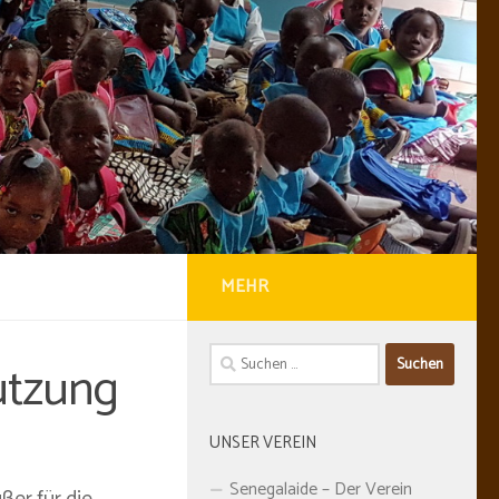
MEHR
Suchen
utzung
nach:
UNSER VEREIN
Senegalaide – Der Verein