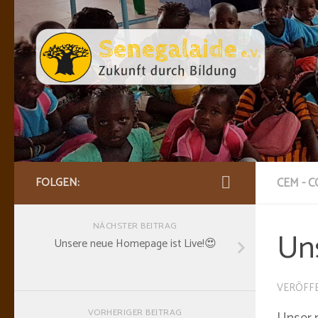
Skip to content
FOLGEN:
CEM - 
NÄCHSTER BEITRAG
Un
Unsere neue Homepage ist Live!😍
VERÖFF
VORHERIGER BEITRAG