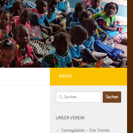
MEHR
Suchen
nach:
UNSER VEREIN
Senegalaide – Der Verein